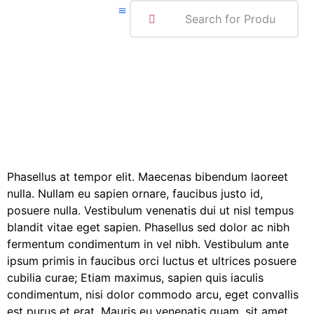
ABOUT ME
Phasellus at tempor elit. Maecenas bibendum laoreet
nulla. Nullam eu sapien ornare, faucibus justo id,
posuere nulla. Vestibulum venenatis dui ut nisl tempus
blandit vitae eget sapien. Phasellus sed dolor ac nibh
fermentum condimentum in vel nibh. Vestibulum ante
ipsum primis in faucibus orci luctus et ultrices posuere
cubilia curae; Etiam maximus, sapien quis iaculis
condimentum, nisi dolor commodo arcu, eget convallis
est purus et erat. Mauris eu venenatis quam, sit amet