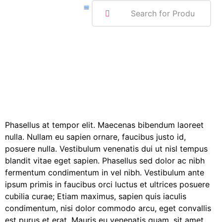
ABOUT ME
Phasellus at tempor elit. Maecenas bibendum laoreet
nulla. Nullam eu sapien ornare, faucibus justo id,
posuere nulla. Vestibulum venenatis dui ut nisl tempus
blandit vitae eget sapien. Phasellus sed dolor ac nibh
fermentum condimentum in vel nibh. Vestibulum ante
ipsum primis in faucibus orci luctus et ultrices posuere
cubilia curae; Etiam maximus, sapien quis iaculis
condimentum, nisi dolor commodo arcu, eget convallis
est purus et erat. Mauris eu venenatis quam, sit amet